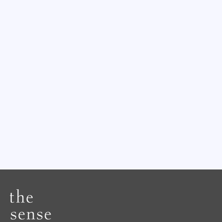
対処方法を徹底解説！
仕入れをしてから商品を受け取るまでの
流れを徹底解説！
# 中国輸入
# 中国輸入
タオバオとアリババの違いは？メリッ
【中国輸入の注意点】中国仕入れの禁
ト・デメリットについて徹底解説！
止・規制商品とは？中国輸入で失敗しな
い方法
# アリババ
# タオバオ
# 中国輸入
# 中国輸入