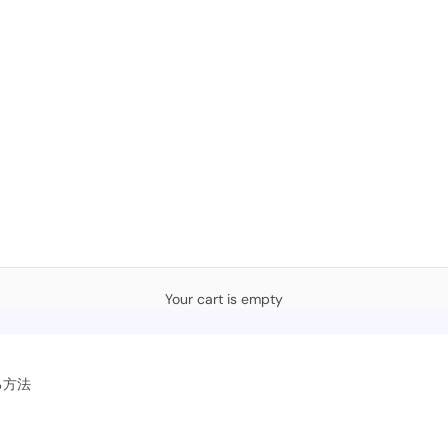
Your cart is empty
る方法